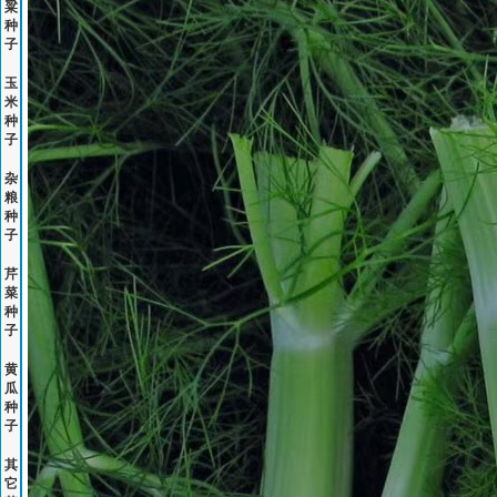
粱
种
子
玉
米
种
子
杂
粮
种
子
芹
菜
种
子
黄
瓜
种
子
其
它